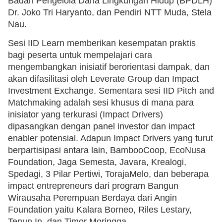
Badan Pengelola Dana Lingkungan Hidup (BPDLH)
Dr. Joko Tri Haryanto, dan Pendiri NTT Muda, Stela
Nau.
Sesi IID Learn memberikan kesempatan praktis
bagi peserta untuk mempelajari cara
mengembangkan inisiatif berorientasi dampak, dan
akan difasilitasi oleh Leverate Group dan Impact
Investment Exchange. Sementara sesi IID Pitch and
Matchmaking adalah sesi khusus di mana para
inisiator yang terkurasi (Impact Drivers)
dipasangkan dengan panel investor dan impact
enabler potensial. Adapun Impact Drivers yang turut
berpartisipasi antara lain, BambooCoop, EcoNusa
Foundation, Jaga Semesta, Javara, Krealogi,
Spedagi, 3 Pilar Pertiwi, TorajaMelo, dan beberapa
impact entrepreneurs dari program Bangun
Wirausaha Perempuan Berdaya dari Angin
Foundation yaitu Kalara Borneo, Riles Lestary,
Tenun.In, dan Timor Moringga.